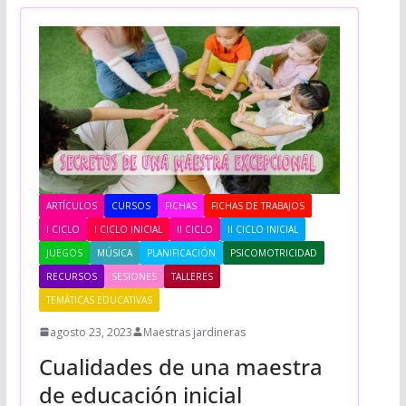
ARTÍCULOS
CURSOS
FICHAS
FICHAS DE TRABAJOS
I CICLO
I CICLO INICIAL
II CICLO
II CICLO INICIAL
JUEGOS
MÚSICA
PLANIFICACIÓN
PSICOMOTRICIDAD
RECURSOS
SESIONES
TALLERES
TEMÁTICAS EDUCATIVAS
agosto 23, 2023
Maestras jardineras
Cualidades de una maestra
de educación inicial