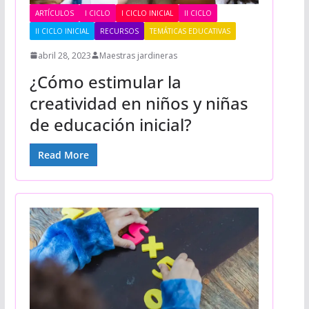
ARTÍCULOS
I CICLO
I CICLO INICIAL
II CICLO
II CICLO INICIAL
RECURSOS
TEMÁTICAS EDUCATIVAS
abril 28, 2023
Maestras jardineras
¿Cómo estimular la
creatividad en niños y niñas
de educación inicial?
Read More