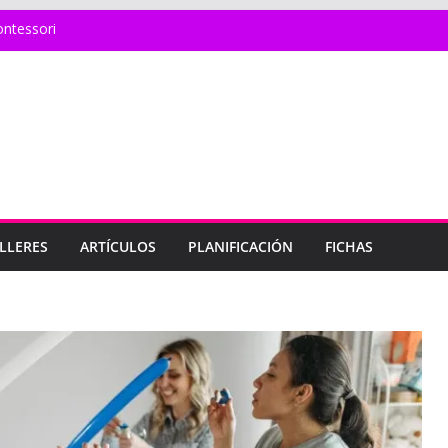
ntessori
gia en Educación Inicial
ducación inicial para el desarrollo de los
o de materiales en educación inicial
r en Educación Inicial
LLERES
ARTÍCULOS
PLANIFICACIÓN
FICHAS