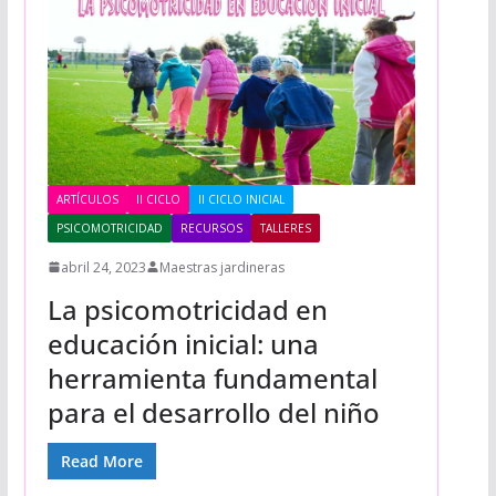
ARTÍCULOS
II CICLO
II CICLO INICIAL
PSICOMOTRICIDAD
RECURSOS
TALLERES
abril 24, 2023
Maestras jardineras
La psicomotricidad en
educación inicial: una
herramienta fundamental
para el desarrollo del niño
Read More