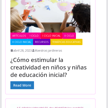
ARTÍCULOS
I CICLO
I CICLO INICIAL
II CICLO
II CICLO INICIAL
RECURSOS
TEMÁTICAS EDUCATIVAS
abril 28, 2023
Maestras jardineras
¿Cómo estimular la
creatividad en niños y niñas
de educación inicial?
Read More